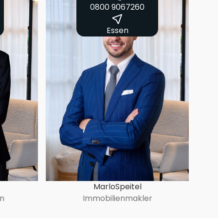
0800 9067260
Essen
Marlo
Speitel
in
Immobilienmakler