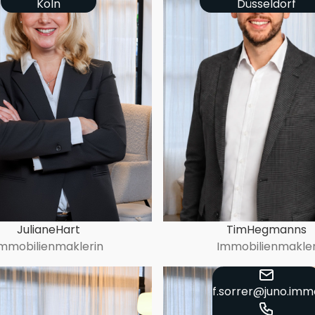
Köln
Düsseldorf
Juliane
Hart
Tim
Hegmanns
mmobilienmaklerin
Immobilienmakle
f.sorrer@juno.imm