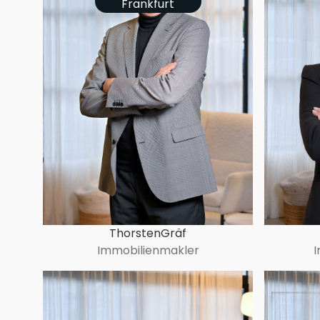
Frankfurt
Thorsten
Gräf
Immobilienmakler
I