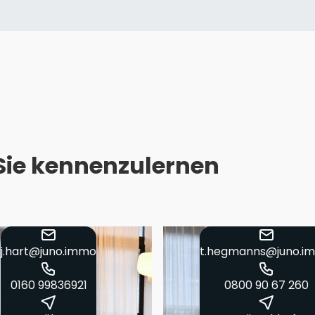
 Sie kennenzulernen
j.hart@juno.immo
t.hegmanns@juno.i
0160 99836921
0800 90 67 260