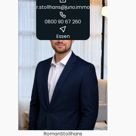
r.stollhans@juno.immo
0800 90 67 260
Essen
Roman
Stollhans