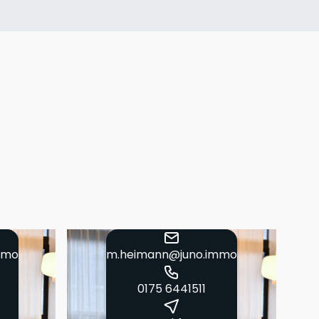
mmo
m.heimann@juno.immo
0175 6441511