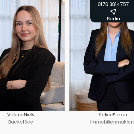
0170 3814757
Berlin
Valeria
Nieß
Felice
Sorrer
Backoffice
Immobilienmakler