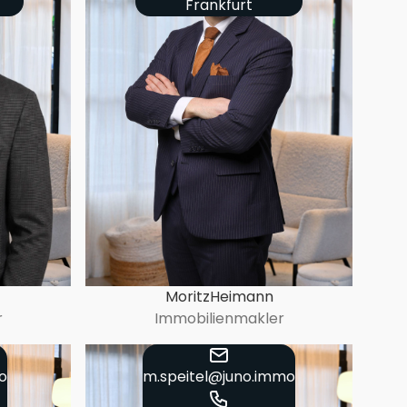
Frankfurt
Moritz
Heimann
r
Immobilienmakler
o
m.speitel@juno.immo