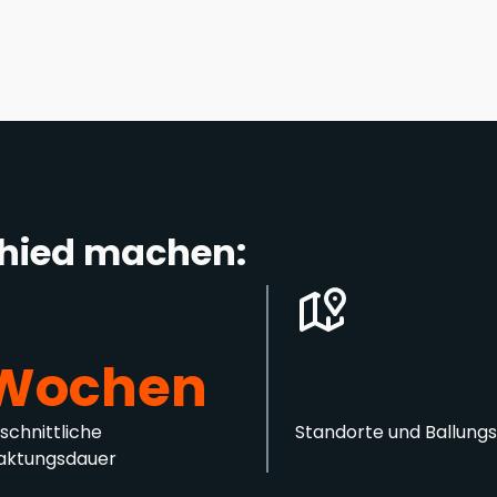
chied machen:
Wochen
schnittliche
Standorte und Ballung
ktungsdauer