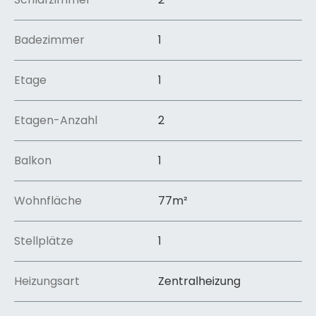
Wohnraum im Grünen und gleichzeitig in
verkehrsgünstiger Lage nutzen möchten.
Badezimmer
1
Etage
1
Etagen-Anzahl
2
Balkon
1
Wohnfläche
77
m²
Stellplätze
1
Heizungsart
Zentralheizung