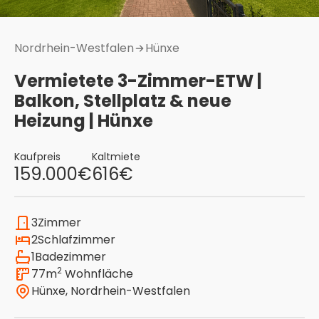
Nordrhein-Westfalen
Hünxe
Vermietete 3-Zimmer-ETW |
Balkon, Stellplatz & neue
Heizung | Hünxe
Kaufpreis
Kaltmiete
159.000
€
616
€
3
Zimmer
2
Schlafzimmer
1
Badezimmer
2
77
m
Wohnfläche
Hünxe
,
Nordrhein-Westfalen