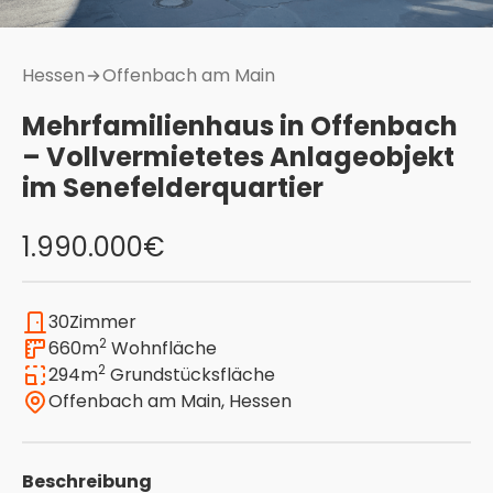
Hessen
Offenbach am Main
Mehrfamilienhaus in Offenbach
– Vollvermietetes Anlageobjekt
im Senefelderquartier
1.990.000
€
30
Zimmer
2
660
m
Wohnfläche
2
294
m
Grundstücksfläche
Offenbach am Main
,
Hessen
Beschreibung