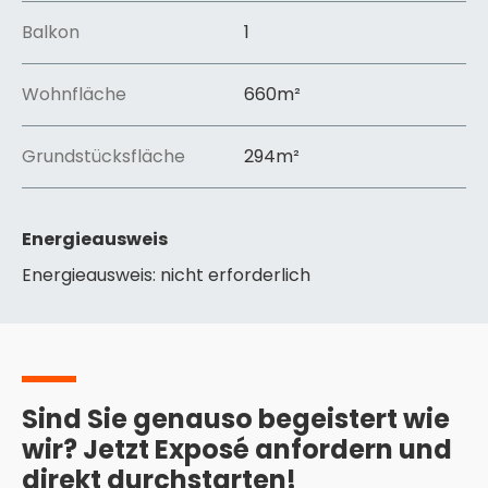
verleiht der Stadt zudem ein junges, kreatives Flair,
Balkon
1
das das Stadtbild nachhaltig prägt.
Offenbach am Main bietet eine attraktive
Wohnfläche
660
m²
Alternative zu den hohen Immobilienpreisen
Frankfurts – mit allen Vorteilen einer Großstadt und
einem ausgeprägten Gemeinschaftsgefühl.
Grundstücksfläche
294
m²
Energieausweis
Energieausweis: nicht erforderlich
Sind Sie genauso begeistert wie
wir? Jetzt Exposé anfordern und
direkt durchstarten!